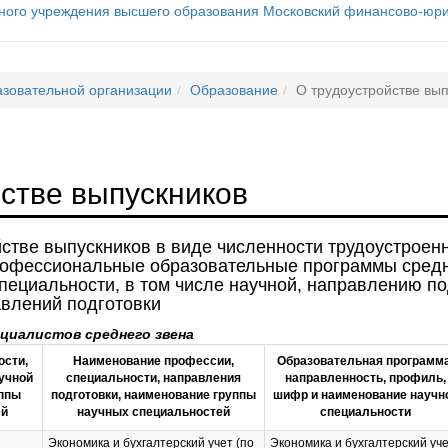
азовательной организации
Образование
О трудоустройстве вы
стве выпускников
стве выпускников в виде численности трудоустроен
офессиональные образовательные программы средн
пециальности, в том числе научной, направлению по
авлений подготовки
циалистов среднего звена
ости,
Наименование профессии,
Образовательная программа
аучной
специальности, направления
направленность, профиль,
ппы
подготовки, наименование группы
шифр и наименование научн
ей
научных специальностей
специальности
Экономика и бухгалтерский учет (по
Экономика и бухгалтерский уч