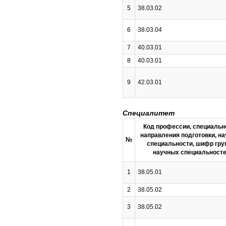
5
38.03.02
6
38.03.04
7
40.03.01
8
40.03.01
9
42.03.01
Специалитет
Код профессии, специальн
направления подготовки, н
№
специальности, шифр гру
научных специальност
1
38.05.01
2
38.05.02
3
38.05.02