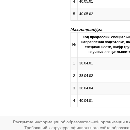
4
40.05.01
5
40.05.02
Магистратура
Код профессии, специальн
направления подготовки, н
№
специальности, шифр гр
научных специальност
1
38.04.01
2
38.04.02
3
38.04.04
4
40.04.01
Раскрытие информации об образовательной организации в с
Требований к структуре официального сайта образов