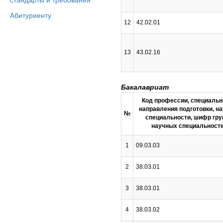
стандарты и требования
Абитуриенту
12
42.02.01
13
43.02.16
Бакалавриат
Код профессии, специальн
направления подготовки, н
№
специальности, шифр гр
научных специальност
1
09.03.03
2
38.03.01
3
38.03.01
4
38.03.02