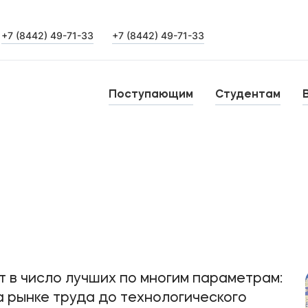
+7 (8442) 49-71-33
+7 (8442) 49-71-33
Выпускникам
Карьера
О
Поступающим
Студентам
Институт дополнительного образования
Н
Уровни образования
Среднее профессиональное образование
Б
Высшее образование
К
Дополнительное образование
в число лучших по многим параметрам:
а рынке труда до технологического