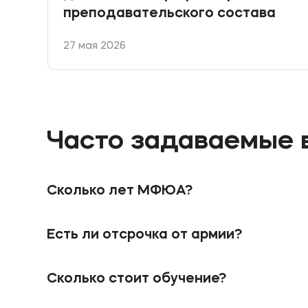
преподавательского состава
27 мая 2026
Часто задаваемые 
Сколько лет МФЮА?
В 1990 году при поддержке Правительства Мос
юридическая академия. В 2010 году приказом 
Есть ли отсрочка от армии?
Университета, подтверждающий значительные 
статус.
Отсрочка от призыва на военную службу предо
В 2000 году при поддержке Волгоградской адм
государственную аккредитацию. МФЮА облад
Сколько стоит обучение?
Волгоградский филиал Московской финансово-