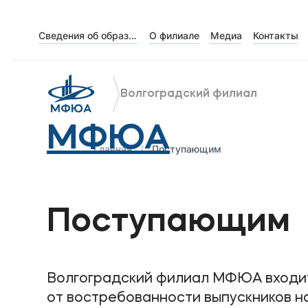
Сведения об образовательной организации
О филиале
Медиа
Контакты
Об университете
Лицензии и документы
Волгоградский филиал
Сведения об образовательной организации
МФЮА
Абитуриенту
Главная
Поступающим
Музейно-выставочный центр МФЮА
Наука
Поступающим
Абитуриентам
Волгоградский филиал МФЮА входит 
Студентам
от востребованности выпускников н