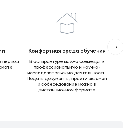
ии
Комфортная среда обучения
Прак
ь период
В аспирантуре можно совмещать
Боле
рмате
профессиональную и научно-
д
исследовательскую деятельность.
Подать документы, пройти экзамен
и собеседование можно в
дистанционном формате