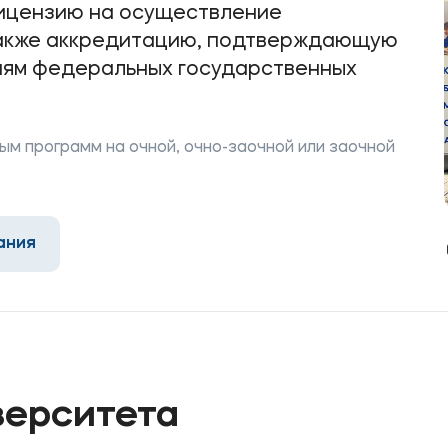
лицензию на осуществление
также аккредитацию, подтверждающую
иям федеральных государственных
ое
Мы в соцсетях
овательной организации
м программ на очной, очно-заочной или заочной
ие реквизиты
ания
верситета