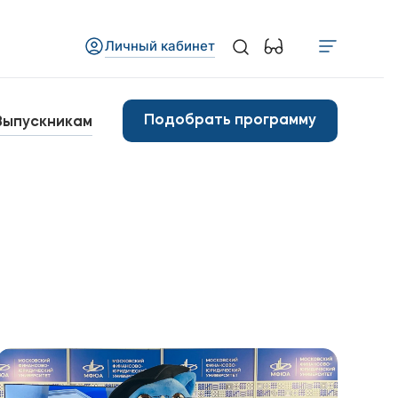
Личный кабинет
Медиа
бъявления
Подобрать программу
Выпускникам
овости
Контакты
анковские реквизиты
арьера