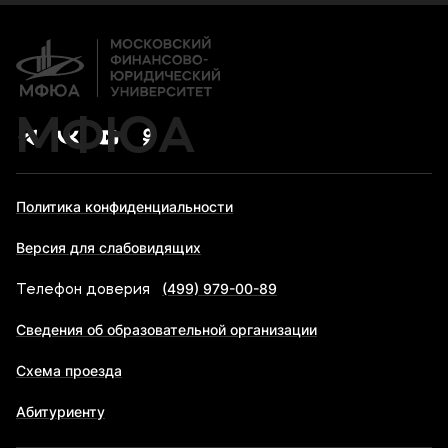
Дополнительное образование
Новости
Банковские реквизиты
Карьера
Карьера
МФЮА
Приемная комиссия
+7 (8442) 49-71-33
Политика конфиденциальности
Полезное
Версия для слабовидящих
Об образовательной организации
(499) 979-00-89
Телефон доверия
Банковские реквизиты
Сведения об образовательной организации
Мы в соцсетях
Схема проезда
Абитуриенту