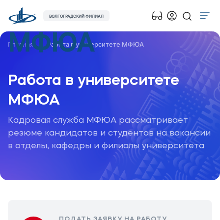
ВОЛГОГРАДСКИЙ ФИЛИАЛ
МФЮА
Об университете
Главная
Работа в университете МФЮА
Лицензии и документы
Сведения об образовательной организации
Работа в универ­ситете
Абитуриенту
МФЮА
Музейно-выставочный центр МФЮА
Кадровая служба МФЮА рассматривает
Наука
резюме кандидатов и студентов на вакансии
в отделы, кафедры и филиалы университета
Абитуриентам
Студентам
Выпускникам
ПОДАТЬ ЗАЯВКУ НА РАБОТУ