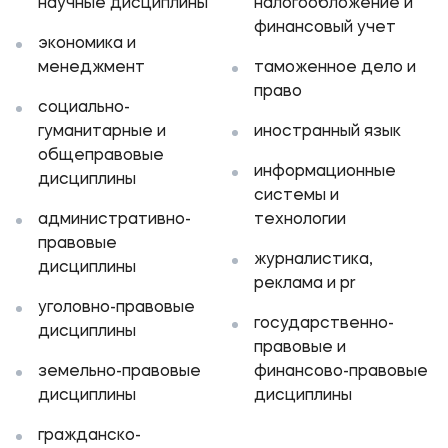
научные дисциплины
налогообложение и
Карьера
финансовый учет
экономика и
менеджмент
таможенное дело и
право
социально-
Приемная комиссия
гуманитарные и
иностранный язык
общеправовые
+7 (8442) 49-71-33
информационные
дисциплины
системы и
административно-
технологии
Полезное
правовые
журналистика,
Об образовательной организации
дисциплины
реклама и pr
Банковские реквизиты
уголовно-правовые
государственно-
дисциплины
правовые и
Мы в соцсетях
земельно-правовые
финансово-правовые
дисциплины
дисциплины
гражданско-