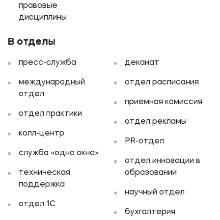
правовые
Подобрать программу
дисциплины
В отделы
пресс-служба
деканат
международный
отдел расписания
отдел
приемная комиссия
отдел практики
отдел рекламы
колл-центр
PR-отдел
служба «одно окно»
отдел инновации в
техническая
образовании
поддержка
научный отдел
отдел 1С
бухгалтерия