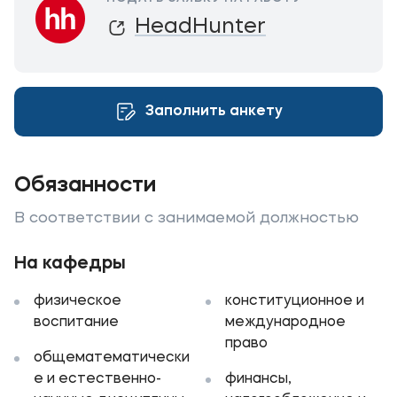
Карьера
HeadHunter
Институт дополнительного образования
Уровни образования
Заполнить анкету
Среднее профессиональное образование
Высшее образование
Обязанности
Дополнительное образование
В соответствии с занимаемой должностью
Медиа
На кафедры
Объявления
Новости
физическое
конституционное и
воспитание
международное
право
Контакты
общематематически
е и естественно-
финансы,
Банковские реквизиты