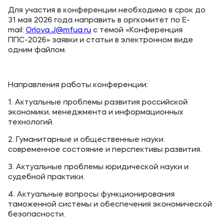
Карьера
Для участия в конференции необходимо в срок до
31 мая 2026 года направить в оргкомитет по E-
mail:
Orlova.J@mfua.ru
с темой «Конференция
ППС-2026» заявки и статьи в электронном виде
одним файлом.
Приемная комиссия
+7 (8442) 49-71-33
Направления работы конференции:
1. Актуальные проблемы развития российской
Полезное
экономики, менеджмента и информационных
технологий.
Об образовательной организации
2. Гуманитарные и общественные науки:
Банковские реквизиты
современное состояние и перспективы развития.
3. Актуальные проблемы юридической науки и
Мы в соцсетях
судебной практики.
4. Актуальные вопросы функционирования
таможенной системы и обеспечения экономической
безопасности.