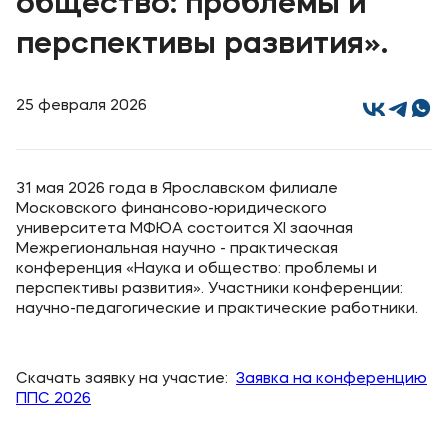
общество: проблемы и
Карьера
перспективы развития».
Институт дополнительного образования
Уровни образования
25 февраля 2026
Среднее профессиональное образование
Высшее образование
31 мая 2026 года в Ярославском филиале
Дополнительное образование
Московского финансово-юридического
университета МФЮА состоится XI заочная
Межрегиональная научно - практическая
Медиа
конференция «Наука и общество: проблемы и
перспективы развития». Участники конференции:
Объявления
научно-педагогические и практические работники.
Новости
Скачать заявку на участие:
Заявка на конференцию
Контакты
ППС 2026
Банковские реквизиты