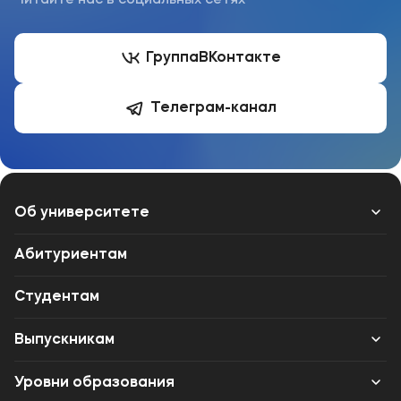
Читайте нас в социальных сетях
Группа
ВКонтакте
Телеграм-канал
Об университете
Лицензии и документы
Абитуриентам
Сведения об образовательной организации
Студентам
Абитуриенту
Выпускникам
Музейно-выставочный центр МФЮА
Карьера
Уровни образования