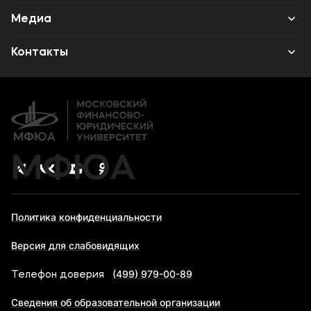
Наука
Институт дополнительного образования
Среднее профессиональное образование
Медиа
Высшее образование
Объявления
Контакты
Дополнительное образование
Новости
Банковские реквизиты
Карьера
МФЮА
Политика конфиденциальности
Версия для слабовидящих
(499) 979-00-89
Телефон доверия
Сведения об образовательной организации