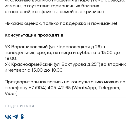
4. Сложные взаимоотношения в паре (тема развода,
Карьера
измены, отсутствие гармоничных близких
отношений, конфликты, семейные кризисы)
Никаких оценок, только поддержка и понимание!
Консультации проходят в:
Приемная комиссия
УК Ворошиловский (ул. Череповецкая д.26) в
+7 (8442) 49-71-33
понедельник, среда, пятница и суббота с 15.00 до
18.00.
УК Красноармейский (ул. Бахтурова д.25Г) во вторник
Полезное
и четверг с 15.00 до 18.00.
Об образовательной организации
Предварительная запись на консультацию можно по
Банковские реквизиты
телефону +7 (904) 405-42-65 (WhatsApp, Telegram,
Viber)
Мы в соцсетях
ПОДЕЛИТЬСЯ