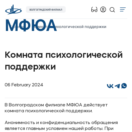
ВОЛГОГРАДСКИЙ ФИЛИАЛ
МФЮА
Об университете
Главная
Комната психологической поддержки
Лицензии и документы
Сведения об образовательной организации
Комната психологической
Абитуриенту
Музейно-выставочный центр МФЮА
поддержки
Наука
06 February 2024
Абитуриентам
В Волгоградском филиале МФЮА действует
Студентам
комната психологической поддержки.
Анонимность и конфиденциальность обращения
Выпускникам
является главным условием нашей работы. При