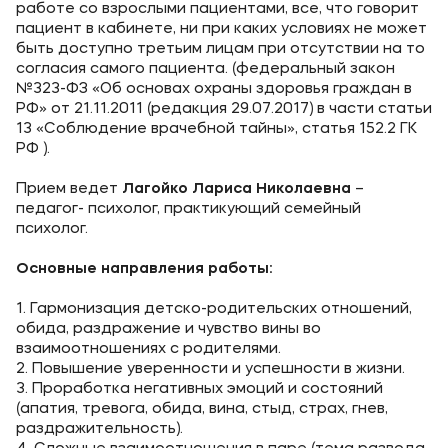
Карьера
работе со взрослыми пациентами, все, что говорит
пациент в кабинете, ни при каких условиях не может
Институт дополнительного образования
быть доступно третьим лицам при отсутствии на то
согласия самого пациента. (федеральный закон
№323-ФЗ «Об основах охраны здоровья граждан в
Уровни образования
РФ» от 21.11.2011 (редакция 29.07.2017) в части статьи
13 «Соблюдение врачебной тайны», статья 152.2 ГК
Среднее профессиональное образование
РФ ).
Высшее образование
Прием ведет
Лагойко Лариса Николаевна
–
Дополнительное образование
педагог- психолог, практикующий семейный
психолог.
Медиа
Основные направления работы:
Объявления
1. Гармонизация детско-родительских отношений,
обида, раздражение и чувство вины во
Новости
взаимоотношениях с родителями.
2. Повышение уверенности и успешности в жизни.
3. Проработка негативных эмоций и состояний
Контакты
(апатия, тревога, обида, вина, стыд, страх, гнев,
раздражительность).
Банковские реквизиты