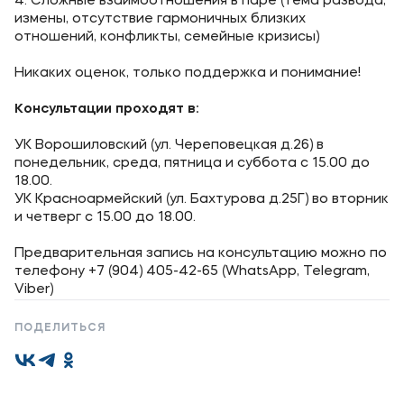
4. Сложные взаимоотношения в паре (тема развода,
Карьера
измены, отсутствие гармоничных близких
отношений, конфликты, семейные кризисы)
Никаких оценок, только поддержка и понимание!
Консультации проходят в:
Приемная комиссия
УК Ворошиловский (ул. Череповецкая д.26) в
+7 (8442) 49-71-33
понедельник, среда, пятница и суббота с 15.00 до
18.00.
УК Красноармейский (ул. Бахтурова д.25Г) во вторник
Полезное
и четверг с 15.00 до 18.00.
Об образовательной организации
Предварительная запись на консультацию можно по
Банковские реквизиты
телефону +7 (904) 405-42-65 (WhatsApp, Telegram,
Viber)
Мы в соцсетях
ПОДЕЛИТЬСЯ