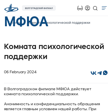
ВОЛГОГРАДСКИЙ ФИЛИАЛ
МФЮА
Об университете
Главная
Комната психологической поддержки
Лицензии и документы
Сведения об образовательной организации
Комната психологической
Абитуриенту
Музейно-выставочный центр МФЮА
поддержки
Наука
06 February 2024
Абитуриентам
В Волгоградском филиале МФЮА действует
Студентам
комната психологической поддержки.
Анонимность и конфиденциальность обращения
Выпускникам
является главным условием нашей работы. При