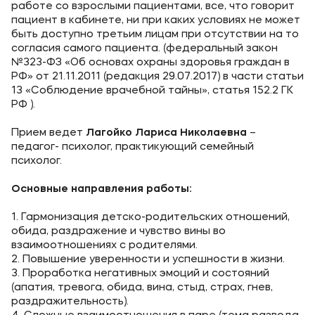
Карьера
работе со взрослыми пациентами, все, что говорит
пациент в кабинете, ни при каких условиях не может
Институт дополнительного образования
быть доступно третьим лицам при отсутствии на то
согласия самого пациента. (федеральный закон
№323-ФЗ «Об основах охраны здоровья граждан в
Уровни образования
РФ» от 21.11.2011 (редакция 29.07.2017) в части статьи
13 «Соблюдение врачебной тайны», статья 152.2 ГК
Среднее профессиональное образование
РФ ).
Высшее образование
Прием ведет
Лагойко Лариса Николаевна
–
Дополнительное образование
педагог- психолог, практикующий семейный
психолог.
Медиа
Основные направления работы:
Объявления
1. Гармонизация детско-родительских отношений,
обида, раздражение и чувство вины во
Новости
взаимоотношениях с родителями.
2. Повышение уверенности и успешности в жизни.
3. Проработка негативных эмоций и состояний
Контакты
(апатия, тревога, обида, вина, стыд, страх, гнев,
раздражительность).
Банковские реквизиты