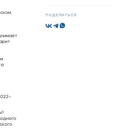
ском,
ПОДЕЛИТЬСЯ
Подобрать программу
однимает
дарит
ам
та
2022–
м?
 одного
ского.