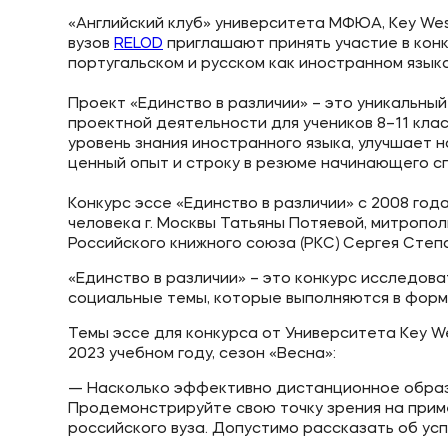
«Английский клуб» университета МФЮА, Key Wes
вузов
RELOD
приглашают принять участие в конк
португальском и русском как иностранном языка
Приемная комиссия
Полезн
​​​​​​​Проект «Единство в различии» – это уника
проектной деятельности для учеников 8–11 клас
+7 (8442) 49-71-33
Об образ
уровень знания иностранного языка, улучшает 
ценный опыт и строку в резюме начинающего с
Банковск
​​​​​​​Конкурс эссе «Единство в различии» с 200
человека г. Москвы Татьяны Потяевой, митропо
Российского книжного союза (РКС) Сергея Степ
«Единство в различии» – это конкурс исследова
социальные темы, которые выполняются в форм
Темы эссе для конкурса от Университета Key We
2023 учебном году, сезон «Весна»:
— Насколько эффективно дистанционное образ
Продемонстрируйте свою точку зрения на прим
российского вуза. Допустимо рассказать об ус