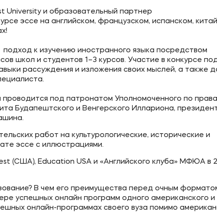
t University и образовательный партнер
урсе эссе на английском, французском, испанском, китай
х!
ое
Мы в соцсетях
льный подход к изучению иностранного языка посредством
сов школ и студентов 1–3 курсов. Участие в конкурсе п
овательной организации
навыки рассуждения и изложения своих мыслей, а также 
пециалиста.
ие реквизиты
8 года проводится под патронатом Уполномоченного по прав
лита Будапештского и Венгерского Иллариона, президен
ашина.
тельских работ на культурологические, исторические и
ате эссе с иллюстрациями.
st (США), Education USA и «Английского клуба» МФЮА в 
ование? В чем его преимущества перед очным формато
ере успешных онлайн программ одного американского и
пешных онлайн-программах своего вуза помимо американ