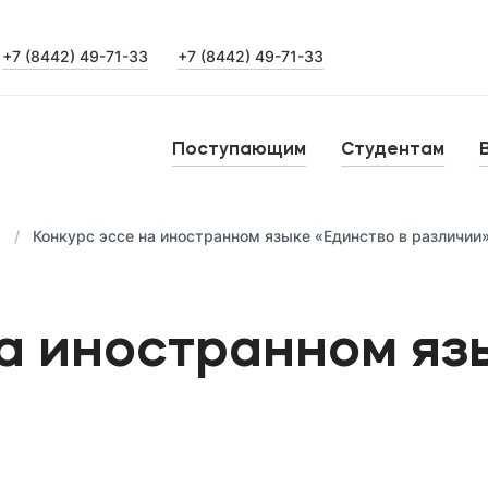
+7 (8442) 49-71-33
+7 (8442) 49-71-33
Выпускникам
Карьера
О
Поступающим
Студентам
Институт дополнительного образования
Н
я
Конкурс эссе на иностранном языке «Единство в различии
Уровни образования
Среднее профессиональное образование
Б
на иностранном яз
Высшее образование
К
Дополнительное образование