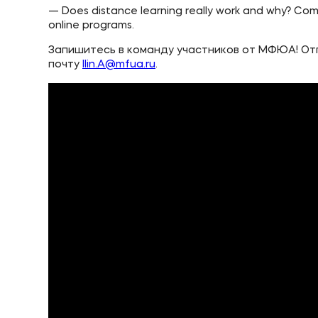
— Does distance learning really work and why? Сomp
online programs.
Запишитесь в команду участников от МФЮА! Отп
почту
Ilin.A@mfua.ru
.