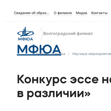
Сведения об образовательной организации
О филиале
Медиа
Контакты
Об университете
Лицензии и документы
Волгоградский филиал
Сведения об образовательной организации
МФЮА
Абитуриенту
Главная
Наука
Научные мероприяти
Музейно-выставочный центр МФЮА
Наука
Конкурс эссе 
Абитуриентам
в различии»
Студентам