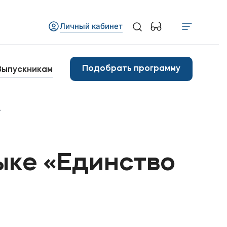
Личный кабинет
Медиа
бъявления
Подобрать программу
Выпускникам
овости
»
Контакты
анковские реквизиты
ыке «Единство
арьера