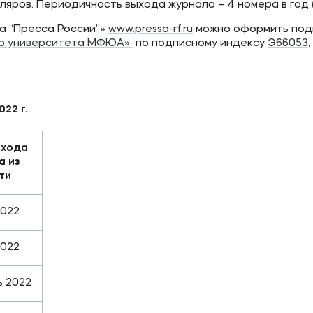
ляров. Периодичность выхода журнала – 4 номера в год 
а “Пресса России”»
www.pressa-rf.ru
можно оформить подп
го университета МФЮА»
по подписному индексу
Э66053,
22 г.
ыхода
а из
ти
2022
2022
ь 2022