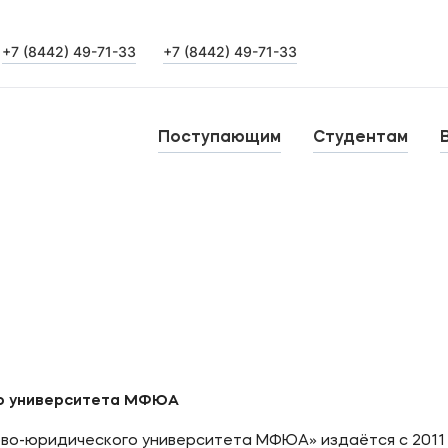
+7 (8442) 49-71-33
+7 (8442) 49-71-33
Выпускникам
Карьера
О
Поступающим
Студентам
Институт дополнительного образования
Н
Уровни образования
Среднее профессиональное образование
Б
Высшее образование
К
Дополнительное образование
го университета МФЮА
во-юридического университета МФЮА» издаётся с 2011 