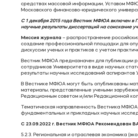
средствах массовой информации, Уставом МФЮ
Московского финансово-юридического универ
С 1 декабря 2015 года Вестник МФЮА включен в
П
Приемная комиссия
Полезн
научные результаты диссертаций на соискание уч
Миссия журнала
– распространение российских
+7 (8442) 49-71-33
Об образ
создание профессиональной площадки для опу
дискуссии ученых и практиков с учетом практи
Банковск
Вестник МФЮА предназначен для публикации ре
сотрудников Университета в виде научных стат
результаты научных исследований аспирантов 
В Вестнике МФЮА могут быть опубликованы мат
материалы, представленные учеными зарубежны
Редакционным советом и/или Редакционной кол
Тематическая направленность Вестника МФЮА 
фундаментальных и прикладных научных исслед
С 23.09.2022 г. Вестник МФЮА Рекомендован В
5.2.3. Региональная и отраслевая экономика (эк