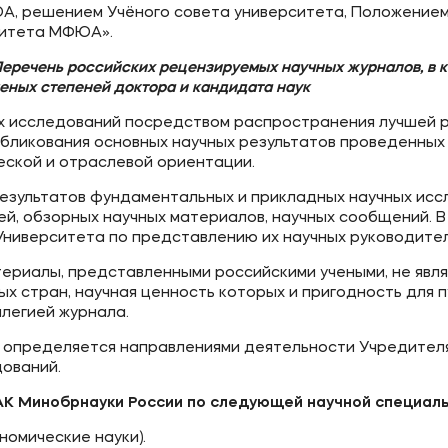
А, решением Учёного совета университета, Положением
ситета МФЮА».
еречень российских рецензируемых научных журналов, в 
ое
Мы в соцсетях
еных степеней доктора и кандидата наук
 исследований посредством распространения лучшей ро
овательной организации
бликования основных научных результатов проведенных
ческой и отраслевой ориентации.
ие реквизиты
зультатов фундаментальных и прикладных научных исс
ей, обзорных научных материалов, научных сообщений. 
Университета по представлению их научных руководител
ериалы, представленными российскими учеными, не явл
х стран, научная ценность которых и пригодность для
легией журнала.
определяется направлениями деятельности Учредителя
ований.
АК Минобрнауки России по следующей научной специал
ономические науки).