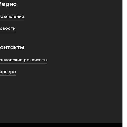
Медиа
бъявления
овости
Контакты
анковские реквизиты
арьера