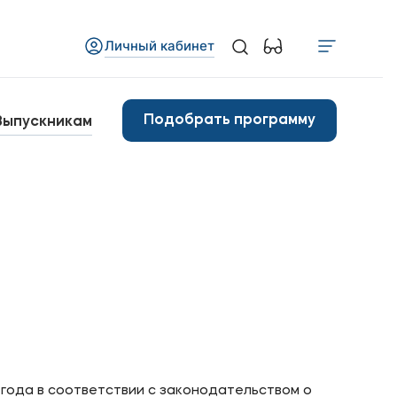
Личный кабинет
Медиа
бъявления
Подобрать программу
Выпускникам
овости
Контакты
анковские реквизиты
арьера
года в соответствии с законодательством о