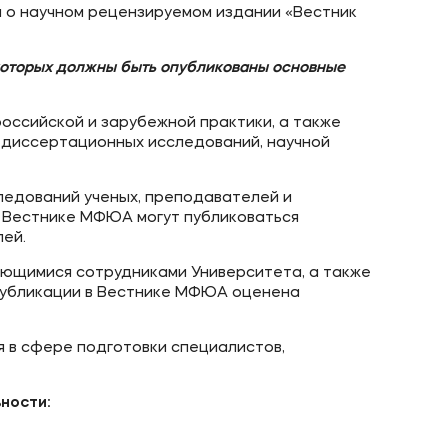
 о научном рецензируемом издании «Вестник
которых должны быть опубликованы основные
Подобрать программу
ссийской и зарубежной практики, а также
 диссертационных исследований, научной
ледований ученых, преподавателей и
В Вестнике МФЮА могут публиковаться
ей.
яющимися сотрудниками Университета, а также
 публикации в Вестнике МФЮА оценена
 в сфере подготовки специалистов,
ьности: