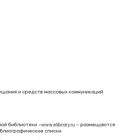
ещания и средств массовых коммуникаций
ной библиотеки –
www.elibrary.ru
– размещаются
иблиографические списки.