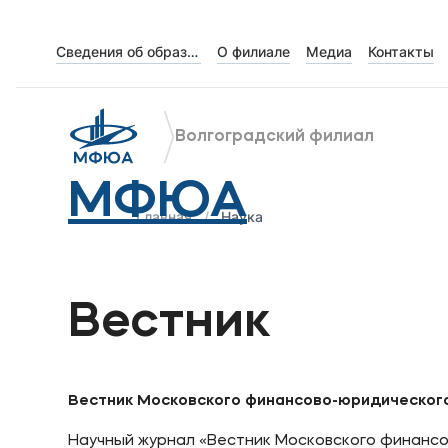
Сведения об образовательной организации
О филиале
Медиа
Контакты
Об университете
Лицензии и документы
Волгоградский филиал
Сведения об образовательной организации
МФЮА
Абитуриенту
Главная
Наука
Музейно-выставочный центр МФЮА
Наука
Вестник
Абитуриентам
Вестник Московского финансово-юридическо
Студентам
Научный журнал «Вестник Московского финансо