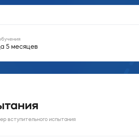
ое
Мы в соцсетях
обучения
овательной организации
да 5 месяцев
ие реквизиты
ытания
ер вступительного испытания