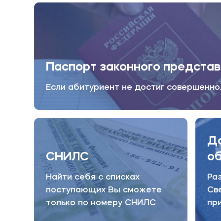
неограниченное поле для творчества позволя
проекты;
спортивный сектор: ежегодно на базе вуза пр
настольному теннису, где студенты проявляю
медиадеятельность: для желающих развиватьс
Паспорт законного представ
радиоведущего, актерского мастерства и жур
время, но и получить колоссальный опыт раб
Если абитуриент не достиг совершенно
В социальных сетях рассказываем о меропри
группа
ВКонтакте
и
Телеграм
.
Д
СНИЛС
о
Найти себя с списках
Ра
поступающих Вы сможете
Св
только по номеру СНИЛС
пр