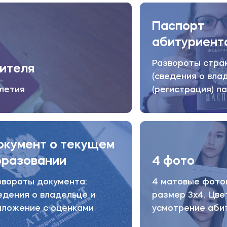
ет создавать и реализовывать даже свои авторские и у
Паспорт
оходят соревнования по волейболу, баскетболу, мини-фу
абитуриент
т свои спортивные способности;
Развороты стран
я в творческой и медийной направленности в вузе отк
ителя
налистики, где студенты могут не только с пользой про
(сведения о влад
оты в медиапространстве.
летия
(регистрация) п
ятиях больше. Подпишитесь на наши официальные канал
окумент о текущем
бразовании
4 фото
звороты документа:
4 матовые фото
едения о владельце и
размер 3х4. Цве
иложение с оценками
усмотрение аби