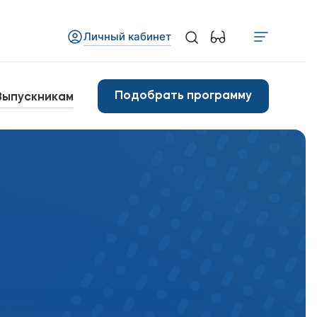
Личный кабинет
Медиа
бъявления
Подобрать программу
Выпускникам
овости
Контакты
анковские реквизиты
арьера