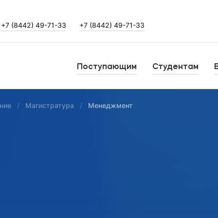
+7 (8442) 49-71-33
+7 (8442) 49-71-33
Выпускникам
Карьера
О
Поступающим
Студентам
Институт дополнительного образования
Н
ние
Магистратура
Менеджмент
Уровни образования
Среднее профессиональное образование
Б
Высшее образование
К
Дополнительное образование