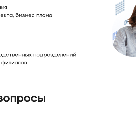
ния
екта, бизнес плана
водственных подразделений
 филиалов
вопросы
осквы и Ассоциации международного образования была