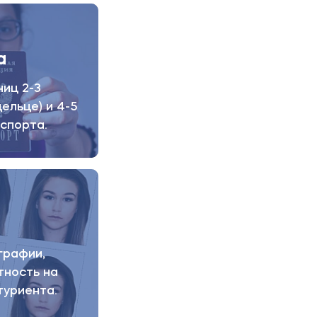
никальные
тболу,
а
иц 2-3
рыты курсы
вести
ельце) и 4-5
аспорта.
ы:
графии,
тность на
туриента.