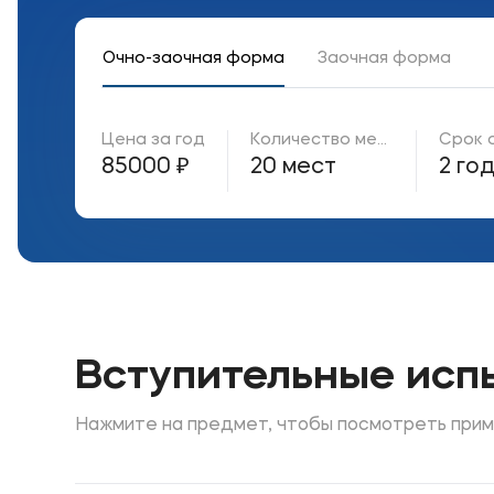
Очно-заочная форма
Заочная форма
Приемная комиссия
Полезн
Цена за год
Количество мест
Срок 
+7 (8442) 49-71-33
Об образ
85000 ₽
20 мест
2 го
Банковск
Вступительные исп
Нажмите на предмет, чтобы посмотреть прим