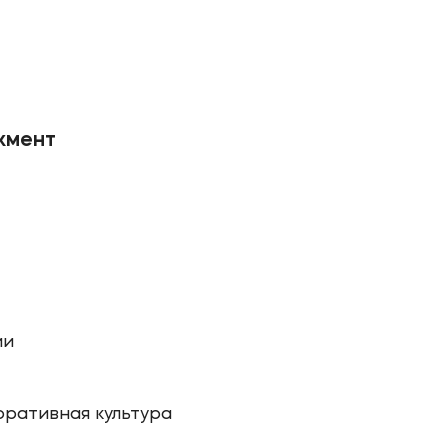
жмент
ии
ративная культура