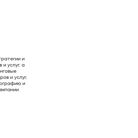
тратегии и
и услуг, а
инговые
ов и услуг,
тографию и
ампании.