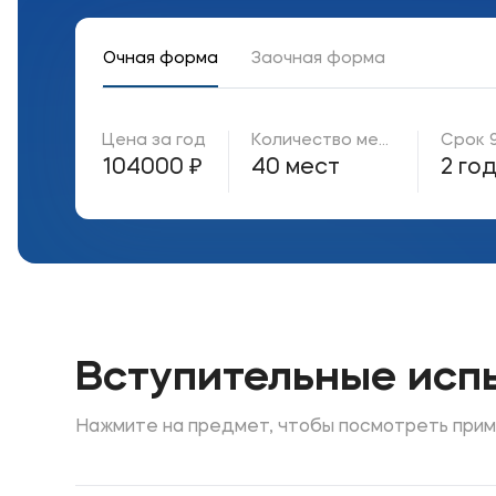
Очная форма
Заочная форма
Приемная комиссия
Полезн
Цена за год
Количество мест
Срок 9
+7 (8442) 49-71-33
Об образ
104000 ₽
40 мест
2 го
Банковск
Вступительные исп
Нажмите на предмет, чтобы посмотреть прим