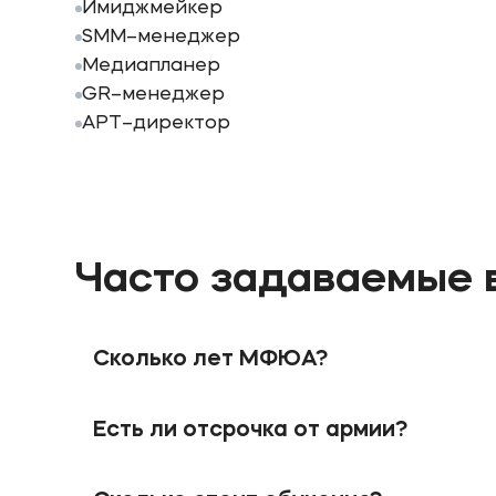
Имиджмейкер
SMM–менеджер
Медиапланер
GR–менеджер
АРТ–директор
Часто задаваемые 
Сколько лет МФЮА?
В 1990 году при поддержке Правительства М
Московская финансово-юридическая академия
Есть ли отсрочка от армии?
образования и науки МФЮА присвоили стату
образовательной деятельности. МФЮА имеет
Отсрочка от призыва на военную службу пре
В 2000 году при поддержке Волгоградской а