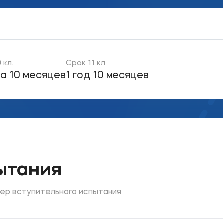
ое
Мы в соцсетях
 кл.
Срок 11 кл.
овательной организации
да 10 месяцев
1 год 10 месяцев
ие реквизиты
ытания
ер вступительного испытания