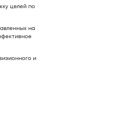
жку целей по
равленных на
ффективное
визионного и