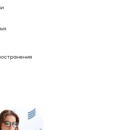
ии
вых
ространения