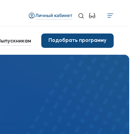
Личный кабинет
Медиа
бъявления
Подобрать программу
Выпускникам
овости
Контакты
анковские реквизиты
арьера