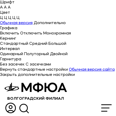
Шрифт
A
A
A
Цвет
Ц
Ц
Ц
Ц
Ц
Об университете
Обычная версия
Дополнительно
Графика
Лицензии и документы
Включить
Отключить
Монохромная
Сведения об образовательной организации
Кернинг
Стандартный
Средний
Большой
Абитуриенту
Интервал
Одинарный
Полуторный
Двойной
Музейно-выставочный центр МФЮА
Гарнитура
Без засечек
С засечками
Наука
Вернуть стандартные настройки
Обычная версия сайта
Закрыть дополнительные настройки
Абитуриентам
МФЮА
Студентам
ВОЛГОГРАДСКИЙ ФИЛИАЛ
Выпускникам