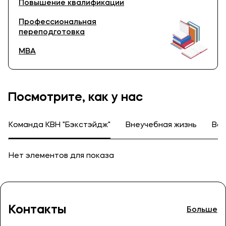
Повышение квалификации
Профессиональная
переподготовка
MBA
Посмотрите, как у нас
Команда КВН "Бэкстэйдж"
Внеучебная жизнь
Вол
Нет элементов для показа
Контакты
Больше