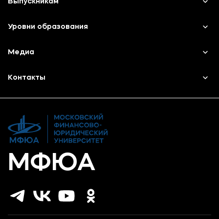
Выпускникам
Абитуриенту
Карьера
Уровни образования
Музейно-выставочный центр МФЮА
Институт дополнительного образования
Среднее профессиональное образование
Медиа
Наука
Высшее образование
Объявления
Контакты
Дополнительное образование
Новости
Банковские реквизиты
Карьера
МФЮА