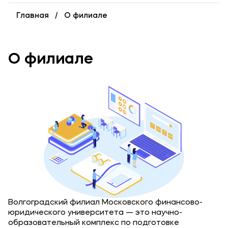
Карьера
Главная
О филиале
Институт дополнительного образования
Уровни образования
О филиале
Среднее профессиональное образование
Высшее образование
Дополнительное образование
Медиа
Объявления
Новости
Контакты
Волгоградский филиал Московского финансово-
юридического университета — это научно-
Банковские реквизиты
образовательный комплекс по подготовке