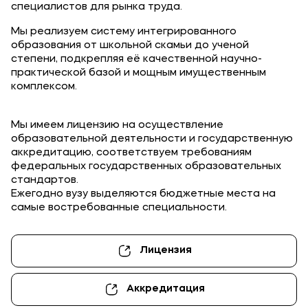
специалистов для рынка труда.
Карьера
Мы реализуем систему интегрированного
образования от школьной скамьи до ученой
степени, подкрепляя её качественной научно-
практической базой и мощным имущественным
Приемная комиссия
комплексом.
+7 (8442) 49-71-33
Мы имеем лицензию на осуществление
образовательной деятельности и государственную
Полезное
аккредитацию, соответствуем требованиям
федеральных государственных образовательных
Об образовательной организации
стандартов.
Ежегодно вузу выделяются бюджетные места на
Банковские реквизиты
самые востребованные специальности.
Мы в соцсетях
Лицензия
Аккредитация