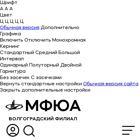
Шрифт
A
A
A
Цвет
Ц
Ц
Ц
Ц
Ц
Об университете
Обычная версия
Дополнительно
Графика
Лицензии и документы
Включить
Отключить
Монохромная
Сведения об образовательной организации
Кернинг
Стандартный
Средний
Большой
Абитуриенту
Интервал
Одинарный
Полуторный
Двойной
Музейно-выставочный центр МФЮА
Гарнитура
Без засечек
С засечками
Наука
Вернуть стандартные настройки
Обычная версия сайта
Закрыть дополнительные настройки
Абитуриентам
МФЮА
Студентам
ВОЛГОГРАДСКИЙ ФИЛИАЛ
Выпускникам