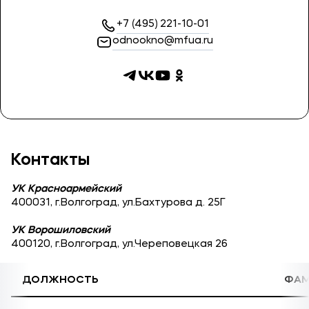
Карьера
+7 (495) 221-10-01
odnookno@mfua.ru
Приемная комиссия
+7 (8442) 49-71-33
Полезное
Контакты
Об образовательной организации
УК Красноармейский
Банковские реквизиты
400031, г.Волгоград, ул.Бахтурова д. 25Г
УК Ворошиловский
Мы в соцсетях
400120, г.Волгоград, ул.Череповецкая 26
ДОЛЖНОСТЬ
ФАМ