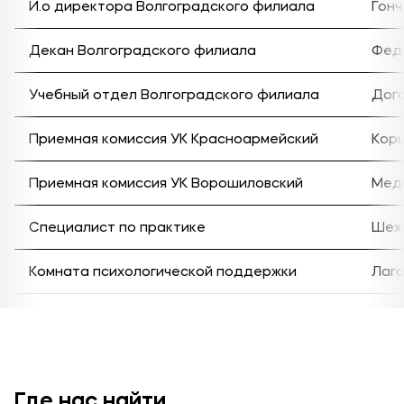
Подобрать программу
И.о директора Волгоградского филиала
Гонч
Декан Волгоградского филиала
Фед
Учебный отдел Волгоградского филиала
Дога
Приемная комиссия УК Красноармейский
Кор
Приемная комиссия УК Ворошиловский
Мед
Специалист по практике
Шех
Комната психологической поддержки
Лаго
Где нас найти