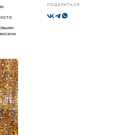
ПОДЕЛИТЬСЯ
ни
оста​
вовыми
Подобрать программу
таможни