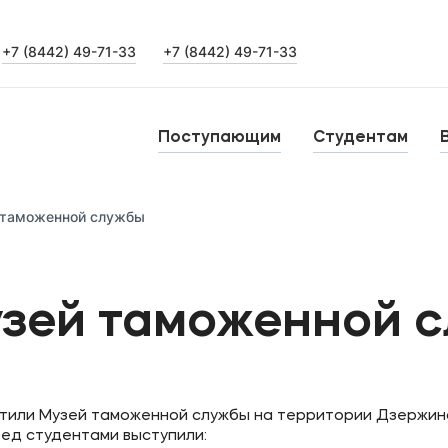
+7 (8442) 49-71-33
+7 (8442) 49-71-33
Выпускникам
Карьера
О
Поступающим
Студентам
Институт дополнительного образования
Н
 таможенной службы
Уровни образования
Среднее профессиональное образование
Б
узей таможенной 
Высшее образование
К
Дополнительное образование
тили Музей таможенной службы на территории Дзержин
ед студентами выступили: