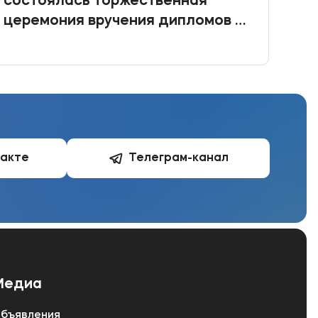
состоялась торжественная
чет
церемония вручения дипломов о
среднем профессиональном
образовании.
такте
Телеграм-канал
Медиа
бъявления