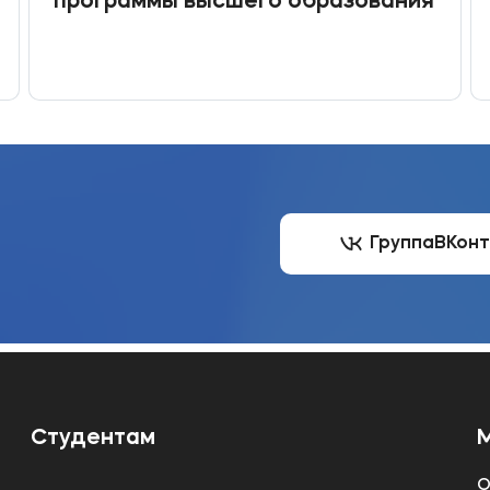
программы высшего образования
Группа
ВКон
Студентам
О