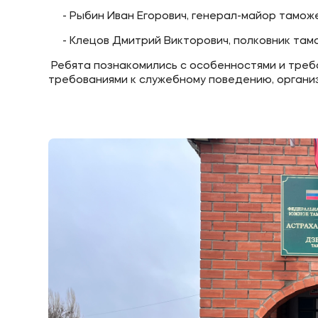
- Рыбин Иван Егорович, генерал-майор тамож
- Клецов Дмитрий Викторович, полковник тамо
Приемная комиссия
Полезн
Ребята познакомились с особенностями и треб
требованиями к служебному поведению, органи
+7 (8442) 49-71-33
Об образ
Банковск