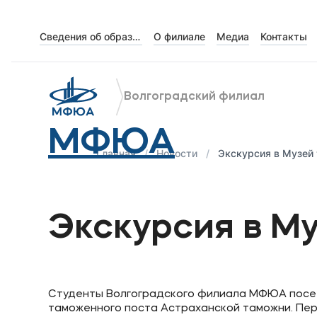
Сведения об образовательной организации
О филиале
Медиа
Контакты
Об университете
Лицензии и документы
Волгоградский филиал
Сведения об образовательной организации
МФЮА
Абитуриенту
Главная
Новости
Экскурсия в Музей
Музейно-выставочный центр МФЮА
Наука
Экскурсия в М
Абитуриентам
Студенты Волгоградского филиала МФЮА посе
Студентам
таможенного поста Астраханской таможни. Пер