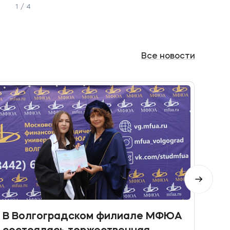
1 / 4
Все
новости
В Волгоградском филиале МФЮА
Мол