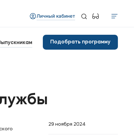
Личный кабинет
Медиа
бъявления
Подобрать программу
Выпускникам
овости
Контакты
анковские реквизиты
службы
арьера
29 ноября 2024
ского