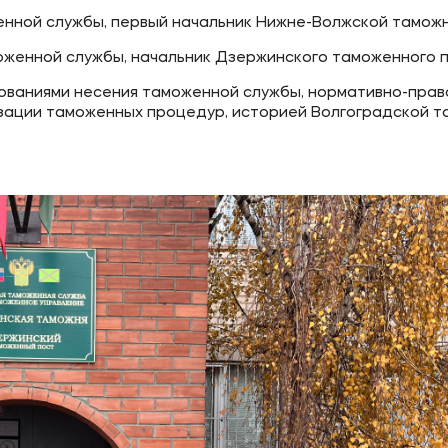
енной службы, первый начальник Нижне-Волжской тамож
женной службы, начальник Дзержинского таможенного п
ое
Мы в соцсетях
ованиями несения таможенной службы, нормативно-пра
зации таможенных процедур, историей Волгоградской 
овательной организации
ие реквизиты