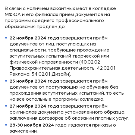
Карьера
В связи с наличием вакантных мест в колледже
Институт дополнительного образования
МФЮА и его филиалах прием документов на
программы среднего профессионального
образования продлен до:
Уровни образования
22 ноября 2024 года
завершается приём
Среднее профессиональное образование
документов от лиц, поступающих на
специальности, требующие прохождение
Высшее образование
вступительных испытаний творческой или
Дополнительное образование
физической направленности (40.02.02
Правоохранительная деятельность, 42.02.01
Реклама, 54.02.01 Дизайн).
Медиа
25 ноября 2024
года
завершается приём
документов от поступающих на обучение без
Объявления
прохождения вступительных испытаний, то есть
на все остальные программы колледжа.
Новости
27 ноября 2024
года
завершается приём
оригиналов документа установленного образца,
заключения договоров об оказании платных услуг.
Контакты
28-30 ноября 2024
года издаются приказы о
Банковские реквизиты
зачислении.