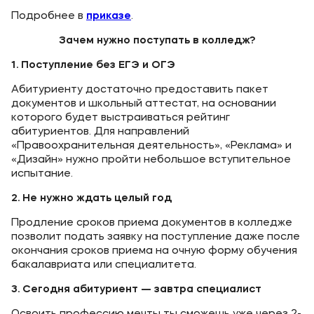
Карьера
Подробнее в
приказе
.
Зачем нужно поступать в колледж?
1.
Поступление без ЕГЭ и ОГЭ
Приемная комиссия
Абитуриенту достаточно предоставить пакет
документов и школьный аттестат, на основании
+7 (8442) 49-71-33
которого будет выстраиваться рейтинг
абитуриентов. Для направлений
«Правоохранительная деятельность», «Реклама» и
Полезное
«Дизайн» нужно пройти небольшое вступительное
испытание.
Об образовательной организации
2.
Не нужно ждать целый год
Банковские реквизиты
Продление сроков приема документов в колледже
позволит подать заявку на поступление даже после
Мы в соцсетях
окончания сроков приема на очную форму обучения
бакалавриата или специалитета.
3.
Сегодня абитуриент — завтра специалист