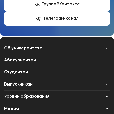
Группа
ВКонтакте
Телеграм-канал
Об университете
Лицензии и документы
Абитуриентам
Сведения об образовательной организации
Студентам
Абитуриенту
Выпускникам
Музейно-выставочный центр МФЮА
Карьера
Уровни образования
Наука
Институт дополнительного образования
Среднее профессиональное образование
Медиа