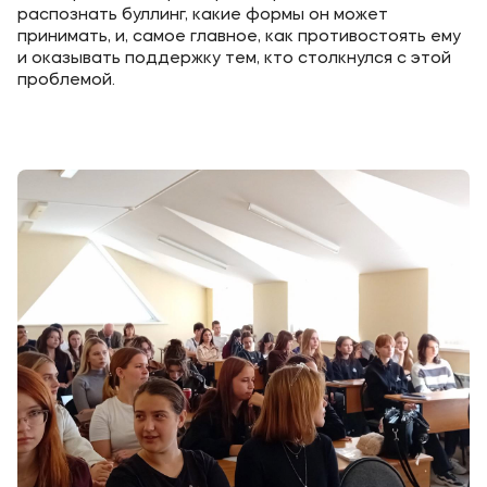
Карьера
распознать буллинг, какие формы он может
принимать, и, самое главное, как противостоять ему
Институт дополнительного образования
и оказывать поддержку тем, кто столкнулся с этой
проблемой.
Уровни образования
Среднее профессиональное образование
Высшее образование
Дополнительное образование
Медиа
Объявления
Новости
Контакты
Банковские реквизиты