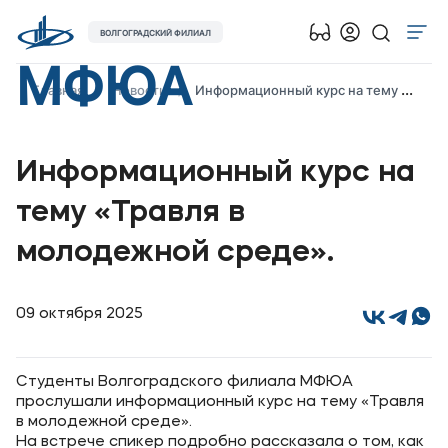
ВОЛГОГРАДСКИЙ ФИЛИАЛ
МФЮА
Об университете
Главная
Новости
Информационный курс на тему «Травля в молодежной среде».
Лицензии и документы
Сведения об образовательной организации
Информационный курс на
Абитуриенту
тему «Травля в
Музейно-выставочный центр МФЮА
молодежной среде».
Наука
Абитуриентам
09 октября 2025
Студентам
Студенты Волгоградского филиала МФЮА
прослушали информационный курс на тему «Травля
Выпускникам
в молодежной среде».
На встрече спикер подробно рассказала о том, как