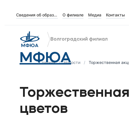
Сведения об образовательной организации
О филиале
Медиа
Контакты
Об университете
Лицензии и документы
Волгоградский филиал
Сведения об образовательной организации
МФЮА
Абитуриенту
Главная
Новости
Торжественная акц
Музейно-выставочный центр МФЮА
Наука
Торжественная
Абитуриентам
цветов
Студентам