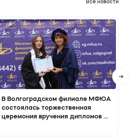
Все
новости
В Волгоградском филиале МФЮА
Мол
состоялась торжественная
чет
церемония вручения дипломов о
среднем профессиональном
образовании.