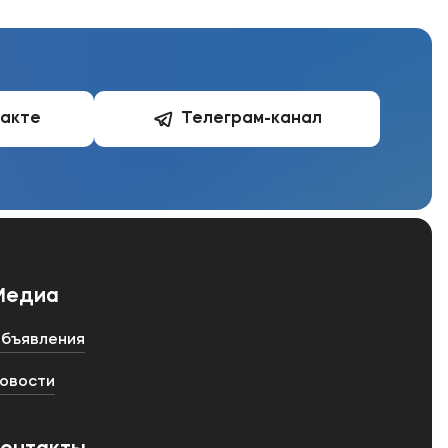
такте
Телеграм-канал
Медиа
бъявления
овости