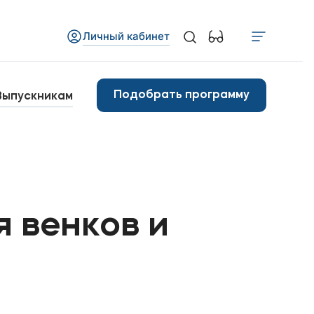
Личный кабинет
Медиа
бъявления
Подобрать программу
Выпускникам
овости
Контакты
анковские реквизиты
 венков и
арьера