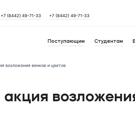
+7 (8442) 49-71-33
+7 (8442) 49-71-33
Выпускникам
Карьера
О
Поступающим
Студентам
Институт дополнительного образования
Н
ия возложения венков и цветов
Уровни образования
Среднее профессиональное образование
Б
 акция возложения
Высшее образование
К
Дополнительное образование