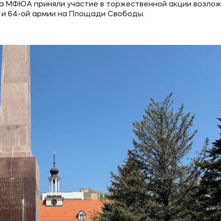
а МФЮА приняли участие в торжественной акции возло
й и 64-ой армии на Площади Свободы.
ое
Мы в соцсетях
овательной организации
ие реквизиты