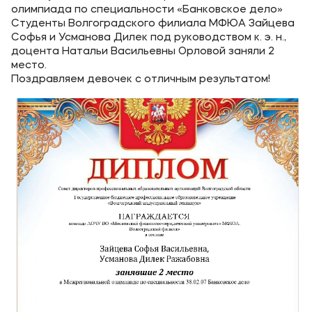
Карьера
олимпиада по специальности «Банковское дело»
Студенты Волгоградского филиала МФЮА Зайцева
Институт дополнительного образования
Софья и Усманова Дилек под руководством к. э. н.,
доцента Натальи Васильевны Орловой заняли 2
место.
Уровни образования
Поздравляем девочек с отличным результатом!
Среднее профессиональное образование
Высшее образование
Дополнительное образование
Медиа
Объявления
Новости
Контакты
Банковские реквизиты