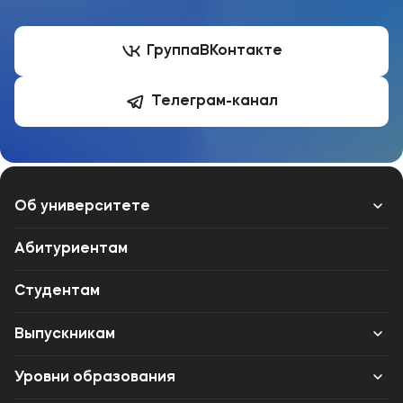
Группа
ВКонтакте
Телеграм-канал
Об университете
Лицензии и документы
Абитуриентам
Сведения об образовательной организации
Студентам
Абитуриенту
Выпускникам
Музейно-выставочный центр МФЮА
Карьера
Уровни образования