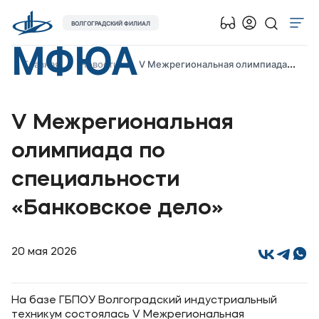
ВОЛГОГРАДСКИЙ ФИЛИАЛ
МФЮА
Об университете
Главная
Новости
V Межрегиональная олимпиада по специальности «Банковское дело»
Лицензии и документы
Сведения об образовательной организации
V Межрегиональная
Абитуриенту
олимпиада по
Музейно-выставочный центр МФЮА
специальности
Наука
«Банковское дело»
Абитуриентам
20 мая 2026
Студентам
Выпускникам
На базе ГБПОУ Волгоградский индустриальный
техникум состоялась V Межрегиональная