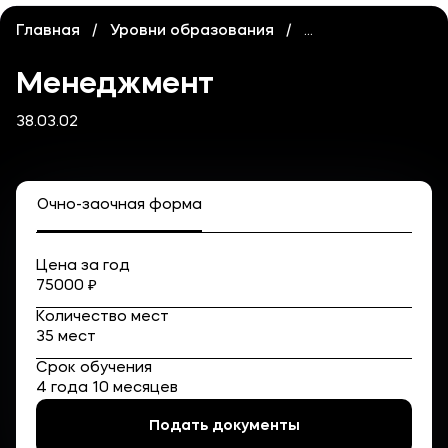
Карьера
Главная
Уровни образования
Высшее образов
Институт дополнительного образования
Менеджмент
Уровни образования
38.03.02
Среднее профессиональное образование
Высшее образование
Дополнительное образование
Очно-заочная форма
Медиа
Цена за год
75000 ₽
Объявления
Количество мест
Новости
35 мест
Срок обучения
4 года 10 месяцев
Контакты
Подать документы
Банковские реквизиты