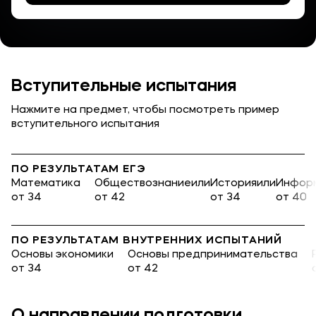
Карьера
Вступительные испытания
Приемная комиссия
Нажмите на предмет, чтобы посмотреть пример
+7 (8442) 49-71-33
вступительного испытания
Полезное
ПО РЕЗУЛЬТАТАМ ЕГЭ
Об образовательной организации
Математика
Обществознание
или
История
или
Инфор
от 34
от 42
от 34
от 40
Банковские реквизиты
ПО РЕЗУЛЬТАТАМ ВНУТРЕННИХ ИСПЫТАНИЙ
Мы в соцсетях
Основы экономики
Основы предпринимательства
от 34
от 42