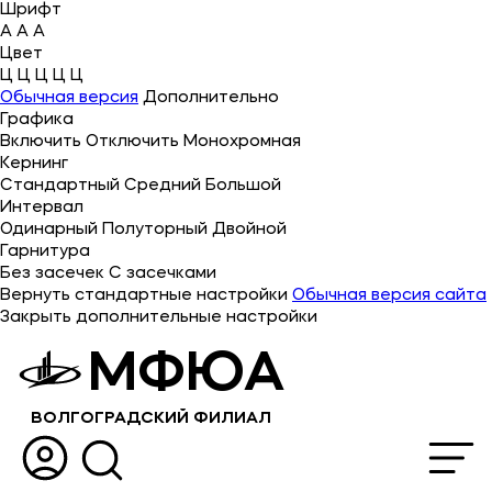
Шрифт
A
A
A
Цвет
Ц
Ц
Ц
Ц
Ц
Об университете
Обычная версия
Дополнительно
Графика
Лицензии и документы
Включить
Отключить
Монохромная
Сведения об образовательной организации
Кернинг
Стандартный
Средний
Большой
Абитуриенту
Интервал
Одинарный
Полуторный
Двойной
Музейно-выставочный центр МФЮА
Гарнитура
Без засечек
С засечками
Наука
Вернуть стандартные настройки
Обычная версия сайта
Закрыть дополнительные настройки
Абитуриентам
МФЮА
Студентам
ВОЛГОГРАДСКИЙ ФИЛИАЛ
Выпускникам