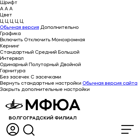
Шрифт
A
A
A
Цвет
Ц
Ц
Ц
Ц
Ц
Об университете
Обычная версия
Дополнительно
Графика
Лицензии и документы
Включить
Отключить
Монохромная
Сведения об образовательной организации
Кернинг
Стандартный
Средний
Большой
Абитуриенту
Интервал
Одинарный
Полуторный
Двойной
Музейно-выставочный центр МФЮА
Гарнитура
Без засечек
С засечками
Наука
Вернуть стандартные настройки
Обычная версия сайта
Закрыть дополнительные настройки
Абитуриентам
МФЮА
Студентам
ВОЛГОГРАДСКИЙ ФИЛИАЛ
Выпускникам