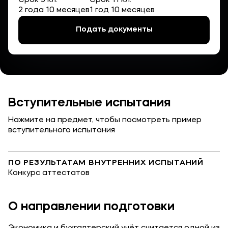
Срок 9 кл.
Срок 11 кл.
Карьера
2 года 10 месяцев
1 год 10 месяцев
Подать документы
Приемная комиссия
+7 (8442) 49-71-33
Вступительные испытания
Полезное
Нажмите на предмет, чтобы посмотреть пример
Об образовательной организации
вступительного испытания
Банковские реквизиты
ПО РЕЗУЛЬТАТАМ ВНУТРЕННИХ ИСПЫТАНИЙ
Конкурс аттестатов
Мы в соцсетях
О направлении подготовки