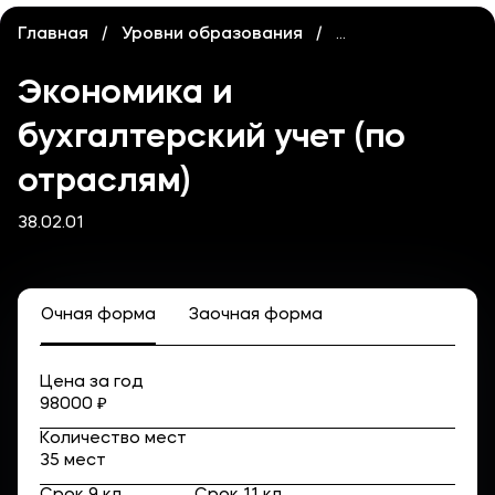
Карьера
Главная
Уровни образования
Среднее професс
Институт дополнительного образования
Экономика и
Уровни образования
бухгалтерский учет (по
Среднее профессиональное образование
отраслям)
Высшее образование
38.02.01
Дополнительное образование
Медиа
Очная форма
Заочная форма
Объявления
Новости
Цена за год
98000 ₽
Контакты
Количество мест
35 мест
Банковские реквизиты