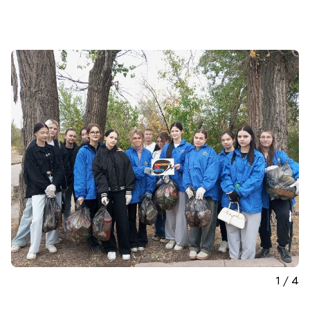
Карьера
Приемная комиссия
+7 (8442) 49-71-33
Полезное
Об образовательной организации
Банковские реквизиты
Мы в соцсетях
1 / 4