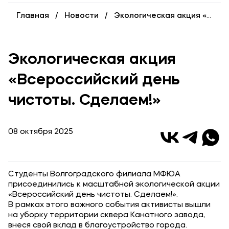
Карьера
Главная
Новости
Экологическая акция «Всероссийский день чистоты. Сделаем!»
Институт дополнительного образования
Уровни образования
Экологическая акция
Среднее профессиональное образование
«Всероссийский день
Высшее образование
чистоты. Сделаем!»
Дополнительное образование
08 октября 2025
Медиа
Объявления
Новости
Студенты Волгоградского филиала МФЮА
присоединились к масштабной экологической акции
«Всероссийский день чистоты. Сделаем!».
Контакты
В рамках этого важного события активисты вышли
на уборку территории сквера Канатного завода,
Банковские реквизиты
внеся свой вклад в благоустройство города.