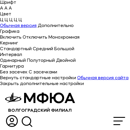
Шрифт
A
A
A
Цвет
Ц
Ц
Ц
Ц
Ц
Об университете
Обычная версия
Дополнительно
Графика
Лицензии и документы
Включить
Отключить
Монохромная
Сведения об образовательной организации
Кернинг
Стандартный
Средний
Большой
Абитуриенту
Интервал
Одинарный
Полуторный
Двойной
Музейно-выставочный центр МФЮА
Гарнитура
Без засечек
С засечками
Наука
Вернуть стандартные настройки
Обычная версия сайта
Закрыть дополнительные настройки
Абитуриентам
МФЮА
Студентам
ВОЛГОГРАДСКИЙ ФИЛИАЛ
Выпускникам