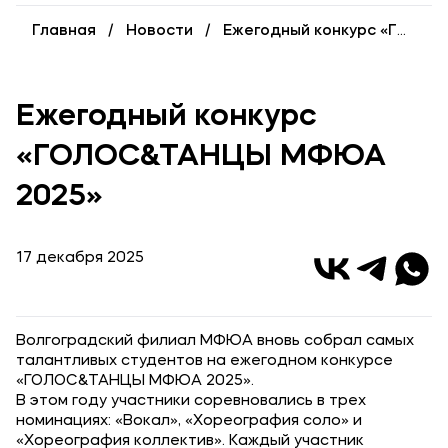
Карьера
Главная
Новости
Ежегодный конкурс «ГОЛОС&ТАНЦЫ МФЮА 2025»
Институт дополнительного образования
Уровни образования
Ежегодный конкурс
Среднее профессиональное образование
«ГОЛОС&ТАНЦЫ МФЮА
Высшее образование
2025»
Дополнительное образование
17 декабря 2025
Медиа
Объявления
Новости
Волгоградский филиал МФЮА вновь собрал самых
талантливых студентов на ежегодном конкурсе
«ГОЛОС&ТАНЦЫ МФЮА 2025».
Контакты
В этом году участники соревновались в трех
номинациях: «Вокал», «Хореография соло» и
Банковские реквизиты
«Хореография коллектив». Каждый участник