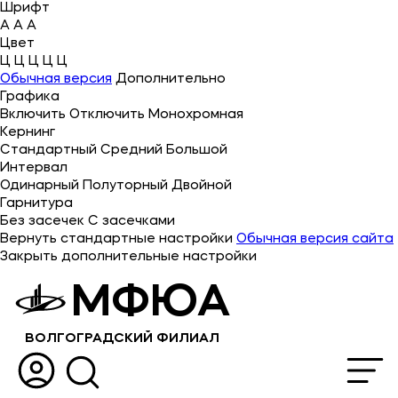
Шрифт
A
A
A
Цвет
Ц
Ц
Ц
Ц
Ц
Об университете
Обычная версия
Дополнительно
Графика
Лицензии и документы
Включить
Отключить
Монохромная
Сведения об образовательной организации
Кернинг
Стандартный
Средний
Большой
Абитуриенту
Интервал
Одинарный
Полуторный
Двойной
Музейно-выставочный центр МФЮА
Гарнитура
Без засечек
С засечками
Наука
Вернуть стандартные настройки
Обычная версия сайта
Закрыть дополнительные настройки
Абитуриентам
МФЮА
Студентам
ВОЛГОГРАДСКИЙ ФИЛИАЛ
Выпускникам