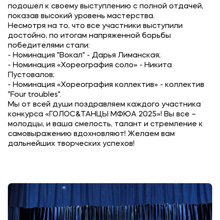
подошел к своему выступлению с полной отдачей,
Карьера
показав высокий уровень мастерства.
Несмотря на то, что все участники выступили
достойно, по итогам напряженной борьбы
победителями стали:
- Номинация "Вокал" - Дарья Лиманская;
Приемная комиссия
- Номинация «Хореография соло» - Никита
Пустовалов;
+7 (8442) 49-71-33
- Номинация «Хореография коллектив» - коллектив
"Four troubles".
Мы от всей души поздравляем каждого участника
Полезное
конкурса «ГОЛОС&ТАНЦЫ МФЮА 2025»! Вы все –
молодцы, и ваша смелость, талант и стремление к
Об образовательной организации
самовыражению вдохновляют! Желаем вам
Банковские реквизиты
дальнейших творческих успехов!
Мы в соцсетях