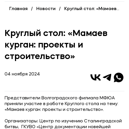
Карьера
Главная
Новости
Круглый стол: «Мамаев курган: проекты и строительство»
Институт дополнительного образования
Уровни образования
Круглый стол: «Мамаев
Среднее профессиональное образование
курган: проекты и
Высшее образование
строительство»
Дополнительное образование
04 ноября 2024
Медиа
Объявления
Новости
Представители Волгоградского филиала МФЮА
приняли участие в работе Круглого стола на тему:
«Мамаев курган: проекты и строительство».
Контакты
Организаторы: Центр по изучению Сталинградской
Банковские реквизиты
битвы, ГКУВО «Центр документации новейшей