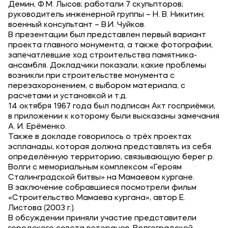
Демин, Ф.М. Лысов; работали 7 скульпторов;
руководитель инженерной группы – Н. В. Никитин;
военный консультант – В.И. Чуйков.
В презентации был представлен первый вариант
проекта главного монумента, а также фотографии,
запечатлевшие ход строительства памятника-
ансамбля. Докладчики показали, какие проблемы
возникли при строительстве монумента с
перезахоронением, с выбором материала, с
расчетами и установкой и т.д.
14 октября 1967 года был подписан Акт госприёмки,
в приложении к которому были высказаны замечания
А. И. Ерёменко.
Также в докладе говорилось о трёх проектах
эспланады, которая должна представлять из себя
определённую территорию, связывающую берег р.
Волги с мемориальным комплексом «Героям
Сталинградской битвы» на Мамаевом кургане.
В заключение собравшиеся посмотрели фильм
«Строительство Мамаева кургана», автор Е.
Листова (2003 г.).
В обсуждении приняли участие представители