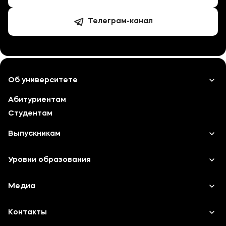
Телеграм-канал
Об университете
Абитуриентам
Лицензии и документы
Студентам
Сведения об образовательной организации
Выпускникам
Абитуриенту
Карьера
Уровни образования
Музейно-выставочный центр МФЮА
Институт дополнительного образования
Среднее профессиональное образование
Медиа
Наука
Высшее образование
Объявления
Контакты