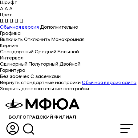
Шрифт
A
A
A
Цвет
Ц
Ц
Ц
Ц
Ц
Об университете
Обычная версия
Дополнительно
Графика
Лицензии и документы
Включить
Отключить
Монохромная
Сведения об образовательной организации
Кернинг
Стандартный
Средний
Большой
Абитуриенту
Интервал
Одинарный
Полуторный
Двойной
Музейно-выставочный центр МФЮА
Гарнитура
Без засечек
С засечками
Наука
Вернуть стандартные настройки
Обычная версия сайта
Закрыть дополнительные настройки
Абитуриентам
МФЮА
Студентам
ВОЛГОГРАДСКИЙ ФИЛИАЛ
Выпускникам