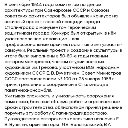
В сентябре 1944 года комитетом по делам
архитектуры при Совнаркоме СССР и Союзом
советских архитекторов был объявлен конкурс на
эскизный проект главной площади города
Сталинграда с монументом героическим
защитникам города. Конкурс был открытым, в нём
участвовали все желающие – как
профессиональные архитекторы, так и энтузиасты-
самоучки. Реальный проект и создание скульптуры в
итоге были выполнены в 50-60-е годы главным
автором мемориала, членом студии военных
художников им. Грекова, участником ВОв, народным
художником СССР Е. В. Вучетичем. Совет Министров
СССР постановлением № 100 от 25 января 1958 г
принял решение о сооружении в Сталинграде
памятника-ансамбля.
Учитывая сложность и уникальность сооружения
памятника, большие объемы работ и ограниченные
сроки строительства, облисполком принял решение
поручить эту работу Сталинградгидрострою.
Руководителем авторского коллектива назначен Е.
В. Вучетич; архитекторы: Я.Б. Белопольский, В.А.