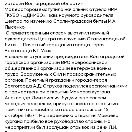
истории Волгоградской области».
Карьера
Модератором выступила начальник отдела НИР
ГКУВО «ЦДНИВО», зам. научного руководителя
Центра по изучению Сталинградской битвы И.А.
Лысенко.
С приветственным словом выступил научный
Приемная комиссия
руководитель Центра по изучению Сталинградской
битвы, Почетный гражданин города-героя
+7 (8442) 49-71-33
Волгограда Б.Г. Усик.
В своем выступлении председатель Волгоградской
городской организации ВРО Всероссийской
Полезное
общественной организации ветеранов войны,
труда, Вооруженных Сил и правоохранительных
Об образовательной организации
органов, Почетный гражданин города-героя
Банковские реквизиты
Волгограда А.Д. Струков поделился воспоминаниями
о торжественном открытии Мамаева кургана.
Александр Дмитриевич, будучи еще совсем
Мы в соцсетях
молодым человеком, присутствовал на открытии
памятника-ансамбля, которое состоялось 15
октября 1967 г. На церемонию открытия Мамаева
кургана прибыло всё руководство страны. На
мероприятии был заслушан отрывок из речи Л.И.