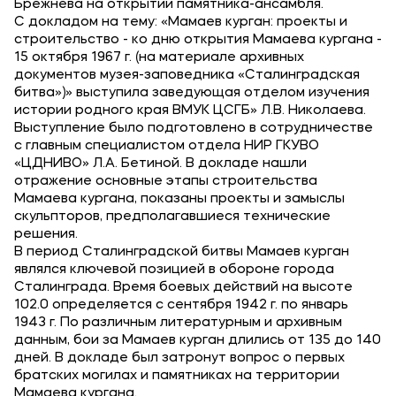
Брежнева на открытии памятника-ансамбля.
Подобрать программу
С докладом на тему: «Мамаев курган: проекты и
строительство - ко дню открытия Мамаева кургана -
15 октября 1967 г. (на материале архивных
документов музея-заповедника «Сталинградская
битва»)» выступила заведующая отделом изучения
истории родного края ВМУК ЦСГБ» Л.В. Николаева.
Выступление было подготовлено в сотрудничестве
с главным специалистом отдела НИР ГКУВО
«ЦДНИВО» Л.А. Бетиной. В докладе нашли
отражение основные этапы строительства
Мамаева кургана, показаны проекты и замыслы
скульпторов, предполагавшиеся технические
решения.
В период Сталинградской битвы Мамаев курган
являлся ключевой позицией в обороне города
Сталинграда. Время боевых действий на высоте
102.0 определяется с сентября 1942 г. по январь
1943 г. По различным литературным и архивным
данным, бои за Мамаев курган длились от 135 до 140
дней. В докладе был затронут вопрос о первых
братских могилах и памятниках на территории
Мамаева кургана.