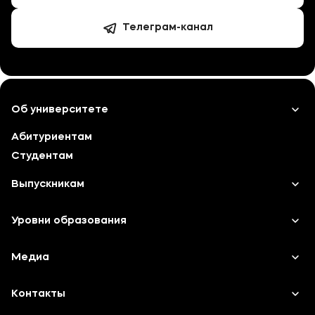
Телеграм-канал
Об университете
Абитуриентам
Лицензии и документы
Студентам
Сведения об образовательной организации
Выпускникам
Абитуриенту
Карьера
Уровни образования
Музейно-выставочный центр МФЮА
Институт дополнительного образования
Среднее профессиональное образование
Медиа
Наука
Высшее образование
Объявления
Контакты
Дополнительное образование