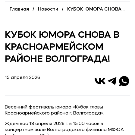
Карьера
Главная
Новости
КУБОК ЮМОРА СНОВА В КРАСНОАРМЕЙСКОМ РАЙОНЕ ВОЛГОГРАДА!
Институт дополнительного образования
Уровни образования
КУБОК ЮМОРА СНОВА В
Среднее профессиональное образование
КРАСНОАРМЕЙСКОМ
Высшее образование
РАЙОНЕ ВОЛГОГРАДА!
Дополнительное образование
15 апреля 2026
Медиа
Объявления
Новости
Весенний фестиваль юмора «Кубок главы
Красноармейского района г. Волгограда».
Контакты
Ждем вас 18 апреля 2026 г. в 15:00 часов в
Банковские реквизиты
концертном зале Волгоградского филиала МФЮА