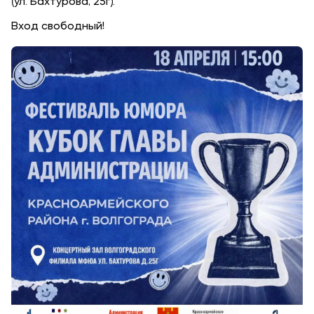
(ул. Бахтурова, 25г).
Карьера
Вход свободный!
Приемная комиссия
+7 (8442) 49-71-33
Полезное
Об образовательной организации
Банковские реквизиты
Мы в соцсетях