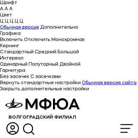
Шрифт
A
A
A
Цвет
Ц
Ц
Ц
Ц
Ц
Об университете
Обычная версия
Дополнительно
Графика
Лицензии и документы
Включить
Отключить
Монохромная
Сведения об образовательной организации
Кернинг
Стандартный
Средний
Большой
Абитуриенту
Интервал
Одинарный
Полуторный
Двойной
Музейно-выставочный центр МФЮА
Гарнитура
Без засечек
С засечками
Наука
Вернуть стандартные настройки
Обычная версия сайта
Закрыть дополнительные настройки
Абитуриентам
МФЮА
Студентам
ВОЛГОГРАДСКИЙ ФИЛИАЛ
Выпускникам