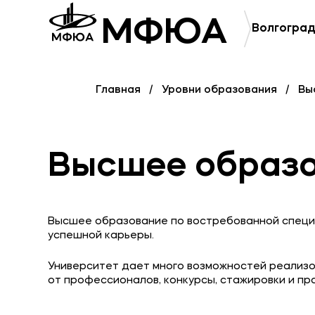
МФЮА
Волгоград
Приемная комиссия
Полезное
+7 (8442) 49-71-33
Об образ
Главная
Уровни образования
Вы
Банковск
Высшее образ
Высшее образование по востребованной специа
успешной карьеры.
Университет дает много возможностей реализо
от профессионалов, конкурсы, стажировки и пра