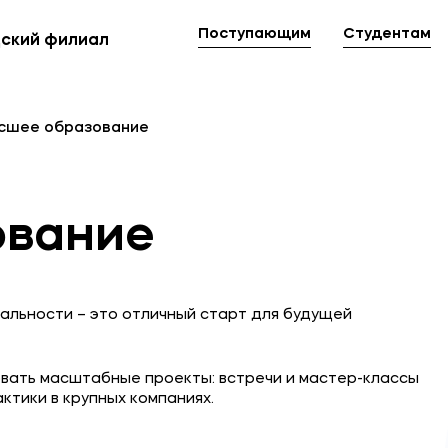
Поступающим
Студентам
ский филиал
Мы в соцсетях
овательной организации
сшее образование
ие реквизиты
ование
льности – это отличный старт для будущей
вать масштабные проекты: встречи и мастер-классы
ктики в крупных компаниях.