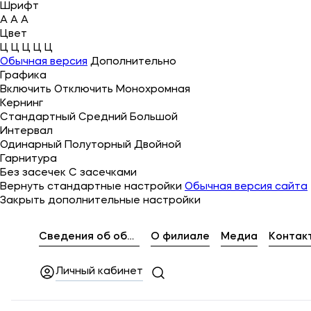
Шрифт
A
A
A
Цвет
Ц
Ц
Ц
Ц
Ц
Об университете
Обычная версия
Дополнительно
Графика
Лицензии и документы
Включить
Отключить
Монохромная
Кернинг
Сведения об образовательной организации
Стандартный
Средний
Большой
Интервал
Абитуриенту
Одинарный
Полуторный
Двойной
Гарнитура
Музейно-выставочный центр МФЮА
Без засечек
С засечками
Вернуть стандартные настройки
Обычная версия сайта
Наука
Закрыть дополнительные настройки
Абитуриентам
Сведения об образовательной организации
О филиале
Медиа
Контак
Личный кабинет
Студентам