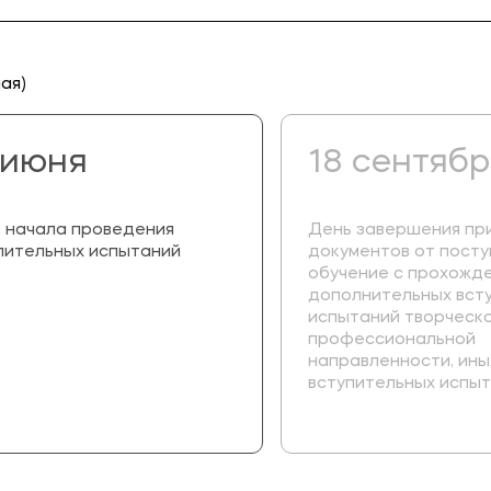
ая)
 июня
18 сентяб
 начала проведения
День завершения пр
пительных испытаний
документов от пост
обучение с прохожд
дополнительных вст
испытаний творческой
профессиональной
направленности, ины
вступительных испытан