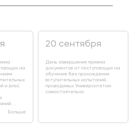
ря
20 сентября
иема
День завершения приема
упающих на
документов от поступающих на
ением
обучение без прохождения
упительных
вступительных испытаний,
 и (или)
проводимых Университетом
самостоятельно
х
ий, ...
Больше