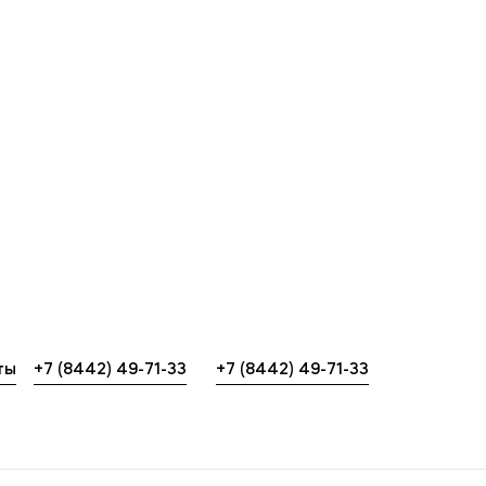
Выпускникам
М
Карьера
О
Институт дополнительного образования
Н
Уровни образования
К
Среднее профессиональное образование
Б
Высшее образование
К
Дополнительное образование
ты
+7 (8442) 49-71-33
+7 (8442) 49-71-33